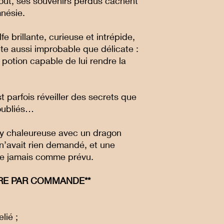
tout, ses souvenirs perdus cachent
nésie.
fe brillante, curieuse et intrépide,
te aussi improbable que délicate :
 potion capable de lui rendre la
st parfois réveiller des secrets que
 oubliés…
y chaleureuse avec un dragon
n’avait rien demandé, et une
se jamais comme prévu.
AIRE PAR COMMANDE**
lié ;