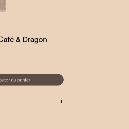
Café & Dragon -
outer au panier
lais près de chez vous, via Mondial