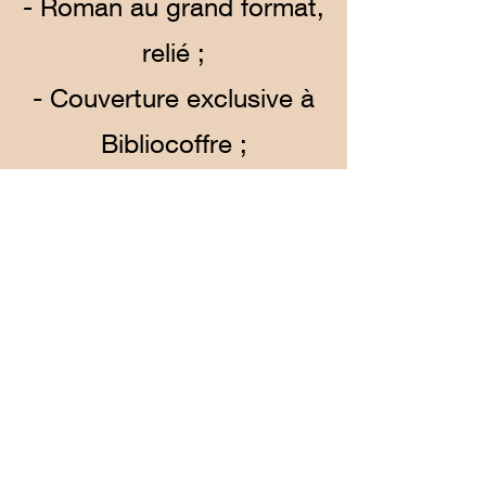
- Roman au grand format,
relié ;
- Couverture exclusive à
Bibliocoffre ;
- Pages avec jaspage ;
- Signet intégré ;
- Illustrations internes ;
- Mot de l'auteur intégré
au début du manuscrit.
Les coffres seront